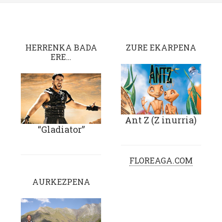
HERRENKA BADA
ZURE EKARPENA
ERE…
Ant Z (Z inurria)
“Gladiator”
FLOREAGA.COM
AURKEZPENA