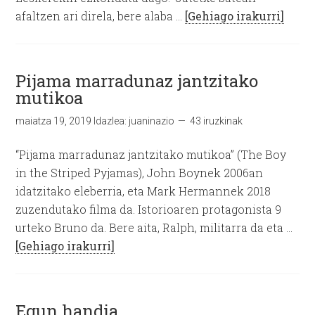
afaltzen ari direla, bere alaba …
[Gehiago irakurri]
Pijama marradunaz jantzitako
mutikoa
maiatza 19, 2019
Idazlea:
juaninazio
43 iruzkinak
“Pijama marradunaz jantzitako mutikoa” (The Boy
in the Striped Pyjamas), John Boynek 2006an
idatzitako eleberria, eta Mark Hermannek 2018
zuzendutako filma da. Istorioaren protagonista 9
urteko Bruno da. Bere aita, Ralph, militarra da eta …
[Gehiago irakurri]
Egun handia