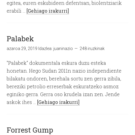
egitea, euren eskubideen defentsan, biolentziarik
erabili …
[Gehiago irakurri]
Palabek
azaroa 29, 2019
Idazlea:
juaninazio
248 iruzkinak
"Palabek" dokumentala eskura duzu esteka
honetan. Hego Sudan 2011n nazio independiente
bilakatu ondoren, berehala sortu zen gerra zibila,
bereziki petrolio erreserbak eskuratzeko asmoz
eginiko gerra. Gerra oso krudela izan zen. Jende
askok ihes …
[Gehiago irakurri]
Forrest Gump