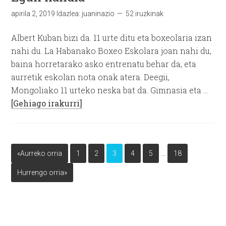
apirila 2, 2019
Idazlea:
juaninazio
52 iruzkinak
Albert Kuban bizi da. 11 urte ditu eta boxeolaria izan
nahi du. La Habanako Boxeo Eskolara joan nahi du,
baina horretarako asko entrenatu behar da, eta
aurretik eskolan nota onak atera. Deegii,
Mongoliako 11 urteko neska bat da. Gimnasia eta …
[Gehiago irakurri]
…
«Aurreko orria
1
2
3
4
5
18
Hurrengo orria»