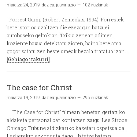
maiatza 24, 2019
Idazlea:
juaninazio
102 iruzkinak
Forrest Gump (Robert Zemeckis, 1994). Forrestek
bere istorioa azaltzen die ezezagun batzuei
autobuseko geltokian. Txikia zenean adimen
koziente baxua detektatu zioten, baina bere ama
gogor saiatu zen beste umeak bezala tratatua izan …
[Gehiago irakurri]
The case for Christ
maiatza 19, 2019
Idazlea:
juaninazio
295 iruzkinak
“The Case for Christ” filmean benetan gertatuko
aldaketa pertsonal bat kontatzen zaigu. Lee Strobel
Chicago Tribune aldizkariko kazetari ospetsua da.
Leslierekin ezkonduta dago. Jatetxe batean