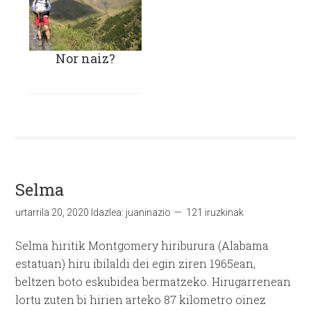
Nor naiz?
Selma
urtarrila 20, 2020
Idazlea:
juaninazio
121 iruzkinak
Selma hiritik Montgomery hiriburura (Alabama
estatuan) hiru ibilaldi dei egin ziren 1965ean,
beltzen boto eskubidea bermatzeko. Hirugarrenean
lortu zuten bi hirien arteko 87 kilometro oinez