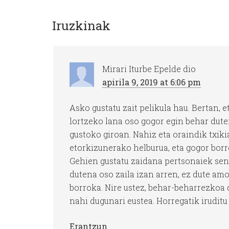
Iruzkinak
Mirari Iturbe Epelde
dio
apirila 9, 2019 at 6:06 pm
Asko gustatu zait pelikula hau. Bertan, 
lortzeko lana oso gogor egin behar dute
gustoko giroan. Nahiz eta oraindik txiki
etorkizunerako helburua, eta gogor borr
Gehien gustatu zaidana pertsonaiek sent
dutena oso zaila izan arren, ez dute am
borroka. Nire ustez, behar-beharrezkoa d
nahi dugunari eustea. Horregatik iruditu 
Erantzun