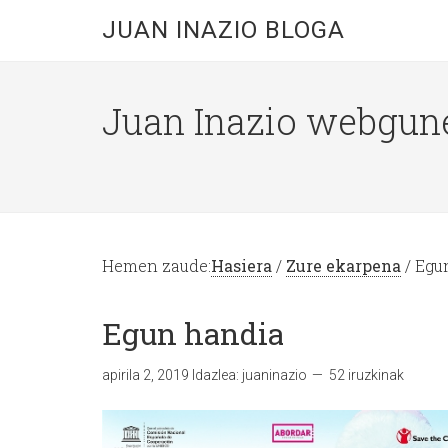
JUAN INAZIO BLOGA
Juan Inazio webgun
Hemen zaude:
Hasiera
/
Zure ekarpena
/ Egu
Egun handia
apirila 2, 2019
Idazlea:
juaninazio
52 iruzkinak