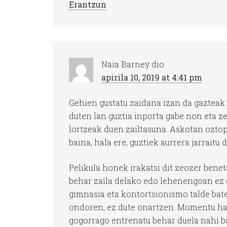
Erantzun
Naia Barney
dio
apirila 10, 2019 at 4:41 pm
Gehien gustatu zaidana izan da gazteak
duten lan guztia inporta gabe non eta ze
lortzeak duen zailtasuna. Askotan oztop
baina, hala ere, guztiek aurrera jarraitu d
Pelikula honek irakatsi dit zeozer bene
behar zaila delako edo lehenengoan ez 
gimnasia eta kontortsionismo talde bate
ondoren, ez dute onartzen. Momentu harta
gogorrago entrenatu behar duela nahi b