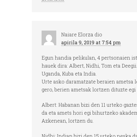
Naiare Elorza
dio
apirila 9, 2019 at 7:54 pm
Egun handia pelikulan, 4 pertsonaien is
hauek dira: Albert, Nidhi, Tom eta Deegi
Uganda, Kuba eta India.
Urte asko daramatzate beraien ametsa l
gero, berien ametsak lortzen dituzte egi 
Albert: Habanan bizi den 11 urteko gazte
da eta amets hori egi bihurtzeko akadem
Azkenean, lortzen du.
Nidhi: Indian bizi den 15 urteko neska d