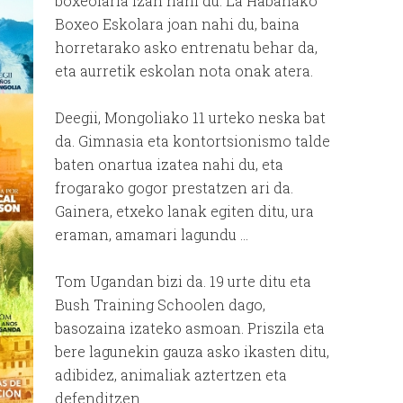
boxeolaria izan nahi du. La Habanako
Boxeo Eskolara joan nahi du, baina
horretarako asko entrenatu behar da,
eta aurretik eskolan nota onak atera.
Deegii, Mongoliako 11 urteko neska bat
da. Gimnasia eta kontortsionismo talde
baten onartua izatea nahi du, eta
frogarako gogor prestatzen ari da.
Gainera, etxeko lanak egiten ditu, ura
eraman, amamari lagundu …
Tom Ugandan bizi da. 19 urte ditu eta
Bush Training Schoolen dago,
basozaina izateko asmoan. Priszila eta
bere lagunekin gauza asko ikasten ditu,
adibidez, animaliak aztertzen eta
defenditzen.