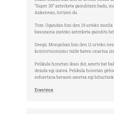
“Super 30” azterketa gainditzen badu, i
Azkenean, lortzen du.
Tom: Ugandan bizi den 19 urteko mutila 
basozaina izateko azterketa gainditu be
Deegii: Mongolian bizi den 11 urteko nes
kontortsionismo talde baten onartua iza
Pelikula honetan ikasi dut, amets bat b
dezula egi izatea. Pelikula honetan gehi
esfuertzoa beraien ametsa egi bihurtzek
Erantzun