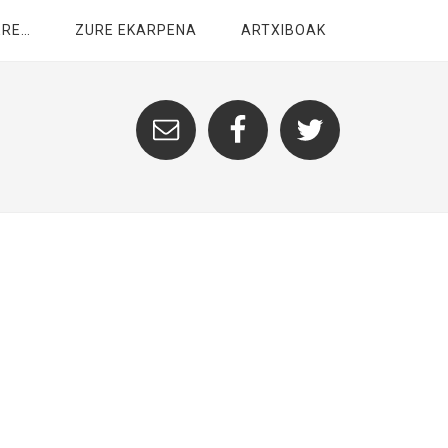
ERE…
ZURE EKARPENA
ARTXIBOAK