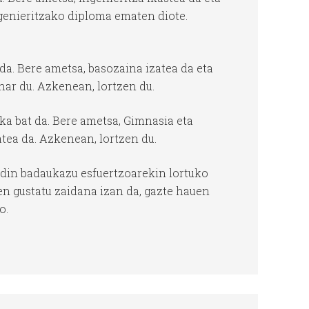
ngenieritzako diploma ematen diote.
da. Bere ametsa, basozaina izatea da eta
har du. Azkenean, lortzen du.
ka bat da. Bere ametsa, Gimnasia eta
tea da. Azkenean, lortzen du.
aldin badaukazu esfuertzoarekin lortuko
en gustatu zaidana izan da, gazte hauen
o.