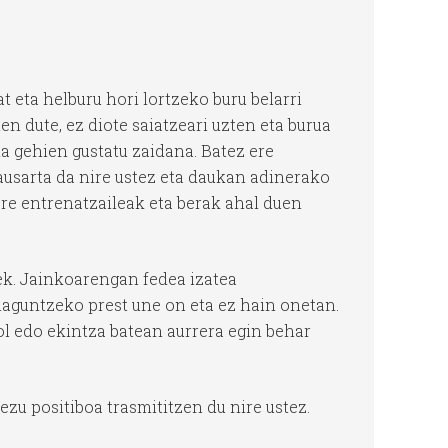
t eta helburu hori lortzeko buru belarri
ten dute, ez diote saiatzeari uzten eta burua
 da gehien gustatu zaidana. Batez ere
 ausarta da nire ustez eta daukan adinerako
ere entrenatzaileak eta berak ahal duen
ek. Jainkoarengan fedea izatea
 laguntzeko prest une on eta ez hain onetan.
l edo ekintza batean aurrera egin behar
mezu positiboa trasmititzen du nire ustez.