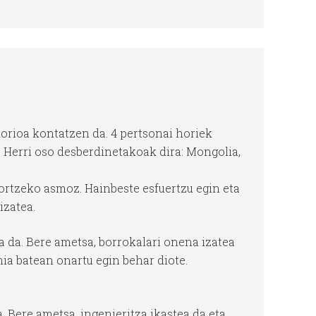
torioa kontatzen da. 4 pertsonai horiek
i. Herri oso desberdinetakoak dira: Mongolia,
ortzeko asmoz. Hainbeste esfuertzu egin eta
izatea.
a da. Bere ametsa, borrokalari onena izatea
ia batean onartu egin behar diote.
a. Bere ametsa, ingenieritza ikastea da eta