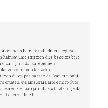
etorkizunean beraiek nahi dutena egitea
n hainbat ume agertzen dira, bakoitza bere
ak izan, garbi daukate beraien
okatzen dira hura lortzeko.
itzen duten pasioa izan da. Izan ere, nahi
ore ematen, eta amaierara arte egingo dute
a euren ereduari jarraitu eta bizitzan geuk
zait ederra filme hau.