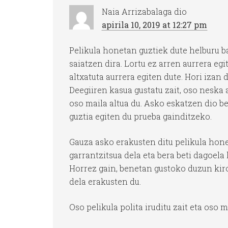
Naia Arrizabalaga
dio
apirila 10, 2019 at 12:27 pm
Pelikula honetan guztiek dute helburu ba
saiatzen dira. Lortu ez arren aurrera egi
altxatuta aurrera egiten dute. Hori izan
Deegiiren kasua gustatu zait, oso neska
oso maila altua du. Asko eskatzen dio b
guztia egiten du prueba gainditzeko.
Gauza asko erakusten ditu pelikula hon
garrantzitsua dela eta bera beti dagoela
Horrez gain, benetan gustoko duzun kiro
dela erakusten du.
Oso pelikula polita iruditu zait eta oso 