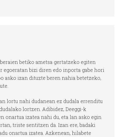
 beraien betiko ametsa gertatzeko egiten
r egoeratan bizi diren edo inporta gabe hori
o asko izan dituzte beren nahia betetzeko,
ute.
tan lortu nahi dudanean ez dudala errenditu
dudalako lortzen. Adibidez, Deeggi-k
n onartua izatea nahi du, eta lan asko egin
n, triste sentitzen da. Izan ere, badaki
adu onartua izatea. Azkenean, hilabete