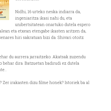
Nidhi, 16 urteko neska indiarra da,
ingeniaritza ikasi nahi du, eta
unibertsitatean onartuko dutela espero
kalean eta etxean etengabe ikasten aritzen da,
nares hiri sakratuan bizi da. Shivari otoitz
ehar du aurrera jarraitzeko. Akatsak zuzendu
ro behar dira. Batzuetan badirudi ez dutela
ute…
 Zer irakasten dizu filme honek? Istoriek ba al