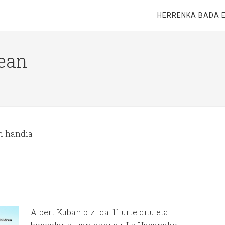
HERRENKA BADA 
ean
n handia
Albert Kuban bizi da. 11 urte ditu eta