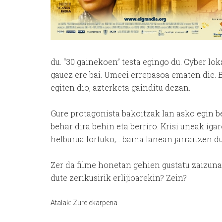
du. “30 gainekoen” testa egingo du. Cyber lo
gauez ere bai. Umeei errepasoa ematen die. Be
egiten dio, azterketa gainditu dezan.
Gure protagonista bakoitzak lan asko egin b
behar dira behin eta berriro. Krisi uneak iga
helburua lortuko,… baina lanean jarraitzen d
Zer da filme honetan gehien gustatu zaizuna?
dute zerikusirik erlijioarekin? Zein?
Atalak:
Zure ekarpena