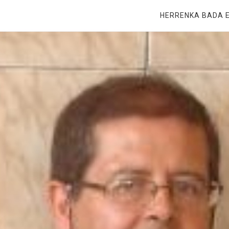
HERRENKA BADA 