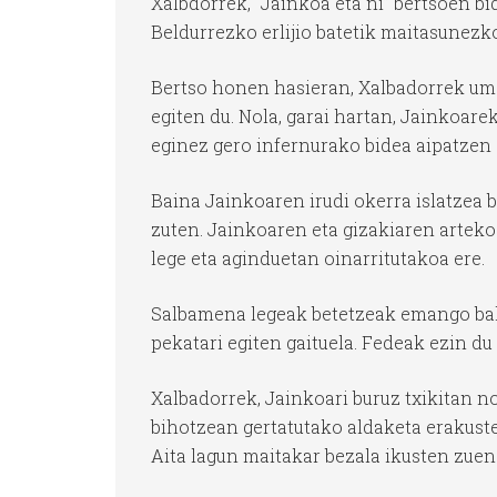
Xalbdorrek, “Jainkoa eta ni” bertsoen bi
Beldurrezko erlijio batetik maitasunez
Bertso honen hasieran, Xalbadorrek umet
egiten du. Nola, garai hartan, Jainkoare
eginez gero infernurako bidea aipatzen 
Baina Jainkoaren irudi okerra islatzea b
zuten. Jainkoaren eta gizakiaren arteko
lege eta aginduetan oinarritutakoa ere.
Salbamena legeak betetzeak emango balu
pekatari egiten gaituela. Fedeak ezin du
Xalbadorrek, Jainkoari buruz txikitan no
bihotzean gertatutako aldaketa erakuste
Aita lagun maitakar bezala ikusten zuen