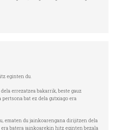
tz eginten du.
dela errezatzea bakarrik, beste gauz
 pertsona bat ez dela gutxiago era
u, ematen du jainkoarengana dirijitzen dela
 era batera jainkoarekin hitz eginten bezala