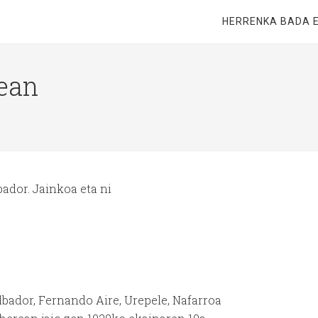
HERRENKA BADA 
ean
bador. Jainkoa eta ni
lbador, Fernando Aire, Urepele, Nafarroa