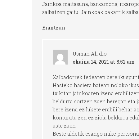
Jainkoa maitasuna, barkamena, itxaropen
salbatzen gaitu. Jainkoak bakarrik salba
Erantzun
Usman Ali
dio
ekaina 14, 2021 at 8:52 am
Xalbadorrek fedearen bere ikuspunt
Hasteko hasiera batean nolako ikus
txikitan jainkoaren izena erabiltze
beldurra sortzen zuen beregan eta j
bere izena ez lukete erabili behar
konturatu zen ez ziola beldurra eduk
uste zuen.
Beste aldetik esango nuke pertsona 