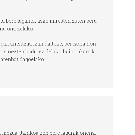
eta bere lagunek asko miresten zuten bera,
ona ona zelako.
 garrantsitzua izan daiteke, pertsona hori
n sinezten badu, ez delako hain bakarrik
batenbat dagoelako.
n mezua. Jainkoa zen bere lagunik onena,