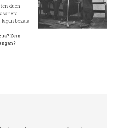
zten duen
tasunera.
a lagun bezala
zua? Zein
tengan?