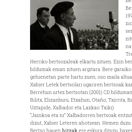
Be
Be
19
zi
se
zit
na
Tr
Herriko bertsozaleak elkartu zituen. Ezin be
bildumak eman zituen argitara. Bere garaiko 
gehienetan parte hartu zuen, oso maila altua
Xabier Letek bertsolari ugariren bertsoak ka
Berrehun urtez bertsotan (2001) CD bilduman
Bilitx, Elizanburu, Etxahun, Otaño, Txirrita, Ba
Uztapide, Xalbador eta Lazkao Txiki).
“Jainkoa eta ni” Xalbadorren bertsoak entzu
dizut, Xabier Leteren ahotsean. Hemen duzu
Bertso hauen
hitzak
ere eskura dituzu, baxe