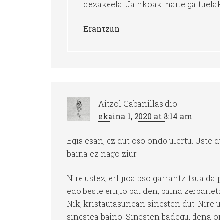
dezakeela. Jainkoak maite gaituelak
Erantzun
Aitzol Cabanillas
dio
ekaina 1, 2020 at 8:14 am
Egia esan, ez dut oso ondo ulertu. Uste d
baina ez nago ziur.
Nire ustez, erlijioa oso garrantzitsua da
edo beste erlijio bat den, baina zerbaite
Nik, kristautasunean sinesten dut. Nire 
sinestea baino. Sinesten badegu, dena o