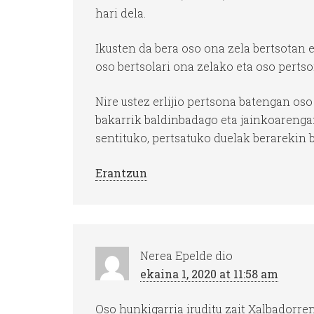
hari dela.
Ikusten da bera oso ona zela bertsotan 
oso bertsolari ona zelako eta oso perts
Nire ustez erlijio pertsona batengan oso
bakarrik baldinbadago eta jainkoarenga
sentituko, pertsatuko duelak berarekin 
Erantzun
Nerea Epelde
dio
ekaina 1, 2020 at 11:58 am
Oso hunkigarria iruditu zait Xalbadorre