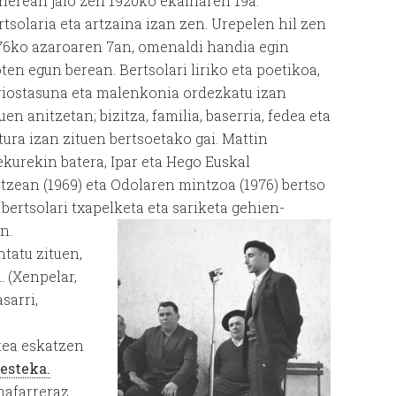
herean jaio zen 1920ko ekainaren 19a.
rtsolaria eta artzaina izan zen. Urepelen hil zen
76ko azaroaren 7an, omenaldi handia egin
oten egun berean. Bertsolari liriko eta poetikoa,
riostasuna eta malenkonia ordezkatu izan
uen anitzetan; bizitza, familia, baserria, fedea eta
tura izan zituen bertsoetako gai. Mattin
ekurekin batera, Ipar eta Hego Euskal
rtzean (1969) eta Odolaren mintzoa (1976) bertso
bertsolari txapelketa eta sariketa gehien-
n.
ntatu zituen,
. (Xenpelar,
sarri,
tea eskatzen
esteka.
nafarreraz.