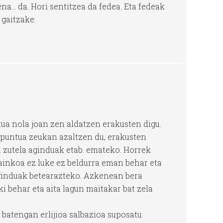
a… da. Hori sentitzea da fedea. Eta fedeak
 gaitzake.
ua nola joan zen aldatzen erakusten digu.
puntua zeukan azaltzen du, erakusten
n zutela aginduak etab. emateko. Horrek
ainkoa ez luke ez beldurra eman behar eta
 aginduak betearazteko. Azkenean bera
i behar eta aita lagun maitakar bat zela
batengan erlijioa salbazioa suposatu