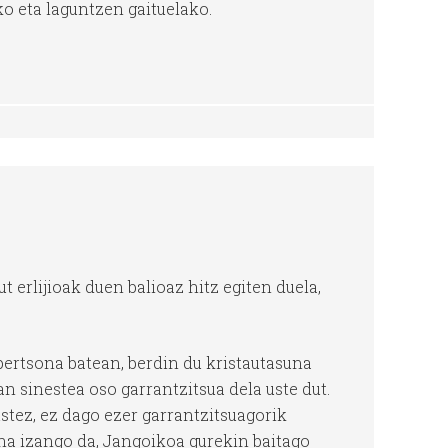
o eta laguntzen gaituelako.
ut erlijioak duen balioaz hitz egiten duela,
 pertsona batean, berdin du kristautasuna
tan sinestea oso garrantzitsua dela uste dut.
ustez, ez dago ezer garrantzitsuagorik
na izango da, Jangoikoa gurekin baitago