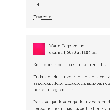
beti.
Erantzun
Marta Gogorza
dio
ekaina 1, 2020 at 11:04 am
Xalbadorrek bertsoak jainkoarengatik hi
Erakusten du jainkoarengan sinestea ez 
askorekin deitu dezakegula jainkoari eta
horretara egiteagatik.
Bertsoan jainkoarengatik hitz eginten d
bertso horrekin, hau da, bertso horrekin