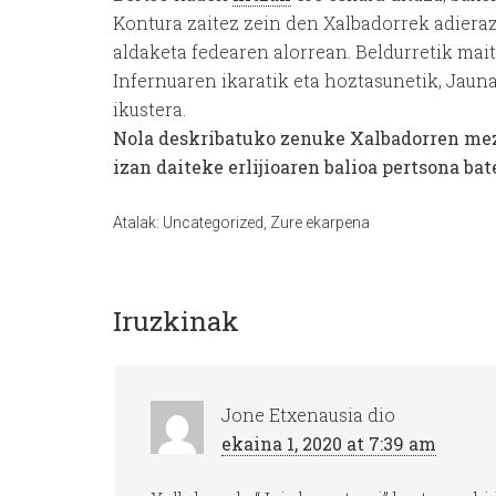
Kontura zaitez zein den Xalbadorrek adiera
aldaketa fedearen alorrean. Beldurretik mai
Infernuaren ikaratik eta hoztasunetik, Jaun
ikustera.
Nola deskribatuko zenuke Xalbadorren me
izan daiteke erlijioaren balioa pertsona ba
Atalak:
Uncategorized
,
Zure ekarpena
Iruzkinak
Jone Etxenausia
dio
ekaina 1, 2020 at 7:39 am