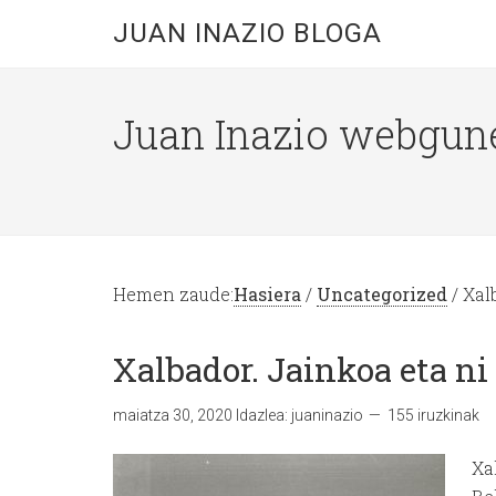
JUAN INAZIO BLOGA
Juan Inazio webgun
Hemen zaude:
Hasiera
/
Uncategorized
/ Xal
Xalbador. Jainkoa eta ni
maiatza 30, 2020
Idazlea:
juaninazio
155 iruzkinak
Xa