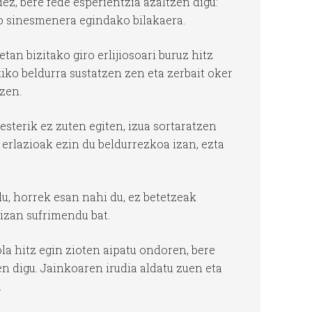
dez, bere fede esperientzia azaltzen digu:
ko sinesmenera egindako bilakaera.
an bizitako giro erlijiosoari buruz hitz
kiko beldurra sustatzen zen eta zerbait oker
zen.
esterik ez zuten egiten, izua sortaratzen
 erlazioak ezin du beldurrezkoa izan, ezta
, horrek esan nahi du, ez betetzeak
 izan sufrimendu bat.
la hitz egin zioten aipatu ondoren, bere
n digu. Jainkoaren irudia aldatu zuen eta
.