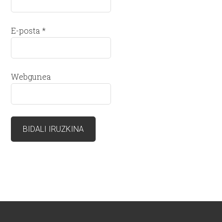
E-posta
*
Webgunea