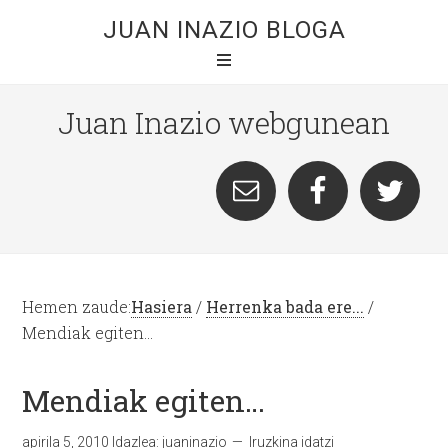
JUAN INAZIO BLOGA
Juan Inazio webgunean
Hemen zaude:
Hasiera
/
Herrenka bada ere...
/
Mendiak egiten…
Mendiak egiten…
apirila 5, 2010
Idazlea:
juaninazio
Iruzkina idatzi