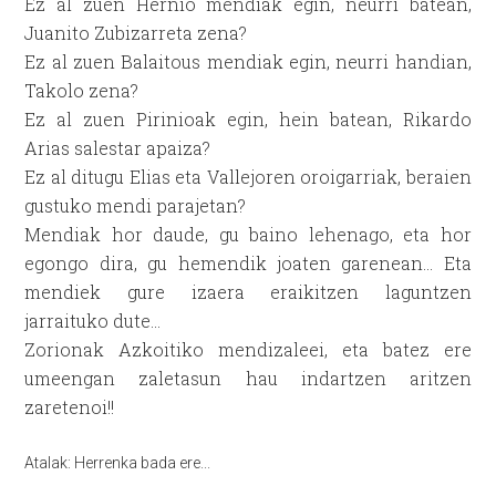
Ez al zuen Hernio mendiak egin, neurri batean,
Juanito Zubizarreta zena?
Ez al zuen Balaitous mendiak egin, neurri handian,
Takolo zena?
Ez al zuen Pirinioak egin, hein batean, Rikardo
Arias salestar apaiza?
Ez al ditugu Elias eta Vallejoren oroigarriak, beraien
gustuko mendi parajetan?
Mendiak hor daude, gu baino lehenago, eta hor
egongo dira, gu hemendik joaten garenean… Eta
mendiek gure izaera eraikitzen laguntzen
jarraituko dute…
Zorionak Azkoitiko mendizaleei, eta batez ere
umeengan zaletasun hau indartzen aritzen
zaretenoi!!
Atalak:
Herrenka bada ere...