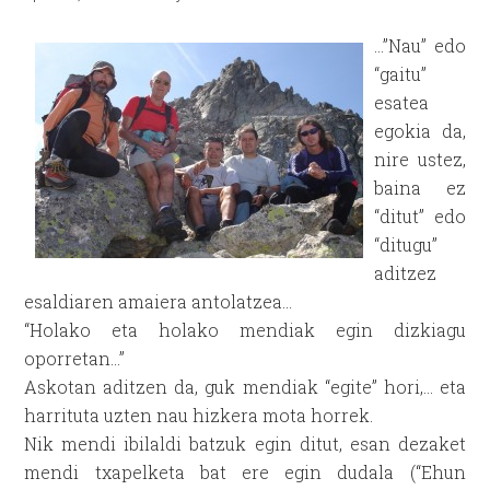
…”Nau” edo
“gaitu”
esatea
egokia da,
nire ustez,
baina ez
“ditut” edo
“ditugu”
aditzez
esaldiaren amaiera antolatzea…
“Holako eta holako mendiak egin dizkiagu
oporretan…”
Askotan aditzen da, guk mendiak “egite” hori,… eta
harrituta uzten nau hizkera mota horrek.
Nik mendi ibilaldi batzuk egin ditut, esan dezaket
mendi txapelketa bat ere egin dudala (“Ehun