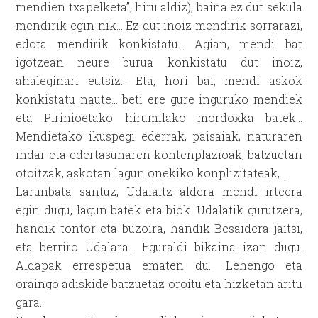
mendien txapelketa”, hiru aldiz), baina ez dut sekula
mendirik egin nik… Ez dut inoiz mendirik sorrarazi,
edota mendirik konkistatu… Agian, mendi bat
igotzean neure burua konkistatu dut inoiz,
ahaleginari eutsiz… Eta, hori bai, mendi askok
konkistatu naute… beti ere gure inguruko mendiek
eta Pirinioetako hirumilako mordoxka batek…
Mendietako ikuspegi ederrak, paisaiak, naturaren
indar eta edertasunaren kontenplazioak, batzuetan
otoitzak, askotan lagun onekiko konplizitateak,…
Larunbata santuz, Udalaitz aldera mendi irteera
egin dugu, lagun batek eta biok. Udalatik gurutzera,
handik tontor eta buzoira, handik Besaidera jaitsi,
eta berriro Udalara… Eguraldi bikaina izan dugu.
Aldapak errespetua ematen du… Lehengo eta
oraingo adiskide batzuetaz oroitu eta hizketan aritu
gara…