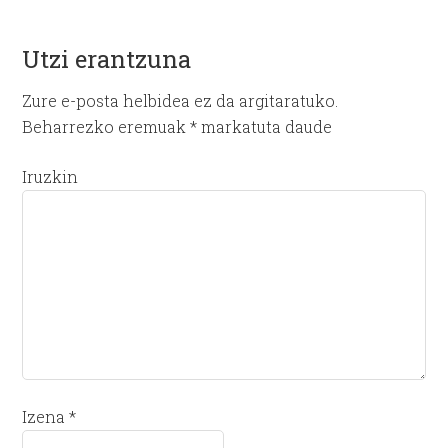
Utzi erantzuna
Zure e-posta helbidea ez da argitaratuko.
Beharrezko eremuak
*
markatuta daude
Iruzkin
Izena
*