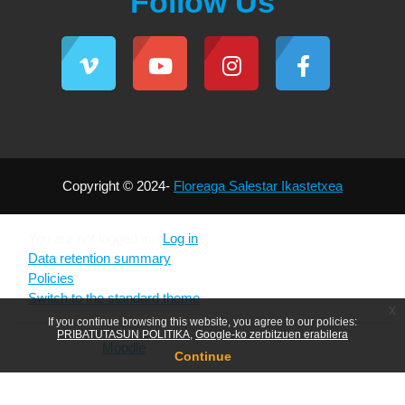
Follow Us
Copyright © 2024-
Floreaga Salestar Ikastetxea
You are not logged in. (
Log in
)
Data retention summary
Policies
Switch to the standard theme
x
If you continue browsing this website, you agree to our policies:
PRIBATUTASUN POLITIKA
Google-ko zerbitzuen erabilera
Powered by
Moodle
Continue