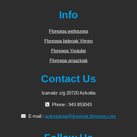
Info
Floreaga webgunea
Floreaga bideoak Vimeo
Floreaga Youtube
Floreaga argazkiak
Contact Us
Izarraitz z/g 20720 Azkoitia
Phone : 943 853043
E-mail :
arduraduna@ikasleak.floreaga.com