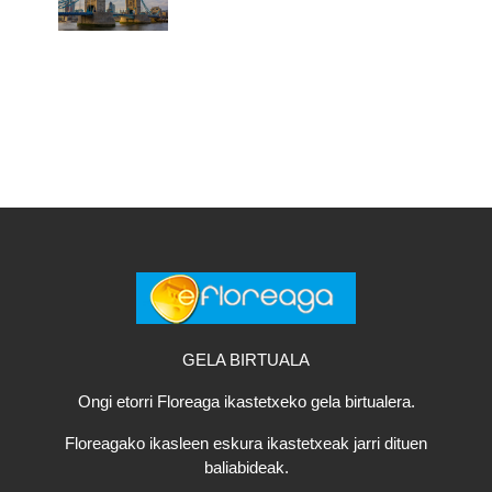
GELA BIRTUALA
Ongi etorri Floreaga ikastetxeko gela birtualera.
Floreagako ikasleen eskura ikastetxeak jarri dituen
baliabideak.