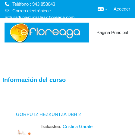
Teléfono : 943 853043
Acceder
Correo electrónico :
arduraduna@ikasleak.floreaga.com
Salta al contenido principal
Página Principal
Información del curso
GORPUTZ HEZKUNTZA DBH 2
Irakaslea:
Cristina Garate