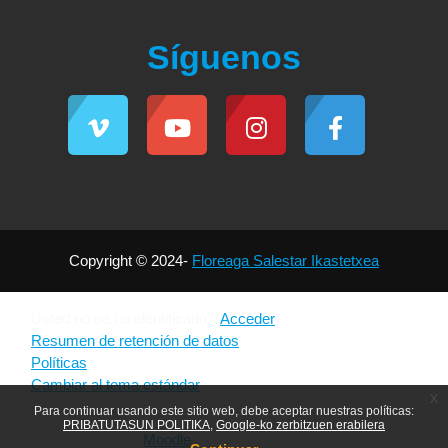
Síguenos
Copyright © 2024-
Floreaga Salestar Ikastetxea
Usted no se ha identificado. (
Acceder
)
Resumen de retención de datos
Políticas
Cambiar al tema estándar
x
Para continuar usando este sitio web, debe aceptar nuestras políticas:
PRIBATUTASUN POLITIKA
Google-ko zerbitzuen erabilera
Desarrollado por
Moodle