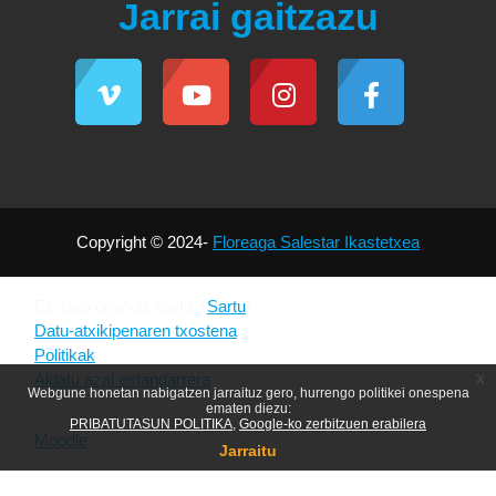
Jarrai gaitzazu
Copyright © 2024-
Floreaga Salestar Ikastetxea
Ez zara oraindik sartu. (
Sartu
)
Datu-atxikipenaren txostena
Politikak
x
Aldatu azal estandarrera
Webgune honetan nabigatzen jarraituz gero, hurrengo politikei onespena
ematen diezu:
PRIBATUTASUN POLITIKA
Google-ko zerbitzuen erabilera
Moodle
k garatua
Jarraitu