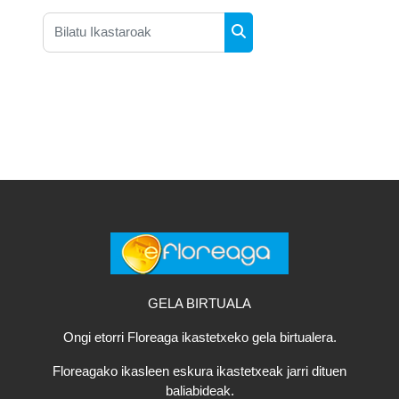
Bilatu Ikastaroak
Bilatu Ikastaroak
GELA BIRTUALA
Ongi etorri Floreaga ikastetxeko gela birtualera.
Floreagako ikasleen eskura ikastetxeak jarri dituen
baliabideak.