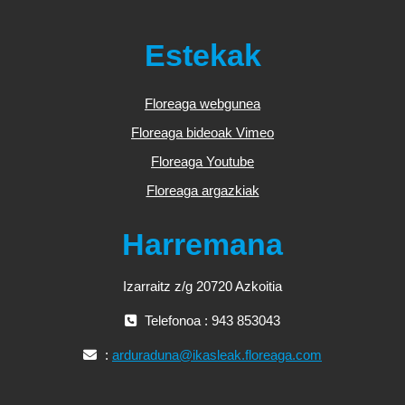
Estekak
Floreaga webgunea
Floreaga bideoak Vimeo
Floreaga Youtube
Floreaga argazkiak
Harremana
Izarraitz z/g 20720 Azkoitia
Telefonoa : 943 853043
:
arduraduna@ikasleak.floreaga.com