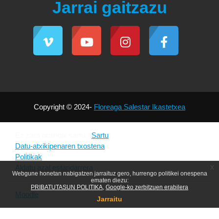
Jarrai gaitzazu
Copyright © 2024-
Floreaga Salestar Ikastetxea
Ez zara oraindik sartu. (
Sartu
)
Datu-atxikipenaren txostena
Politikak
x
Aldatu azal estandarrera
Webgune honetan nabigatzen jarraituz gero, hurrengo politikei onespena
ematen diezu:
PRIBATUTASUN POLITIKA
Google-ko zerbitzuen erabilera
Moodle
k garatua
Jarraitu