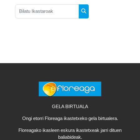
Bilatu Ikastaroak
Bilatu Ikastaroak
GELA BIRTUALA
Ongi etorri Floreaga ikastetxeko gela birtualera.
Floreagako ikasleen eskura ikastetxeak jarri dituen
baliabideak.