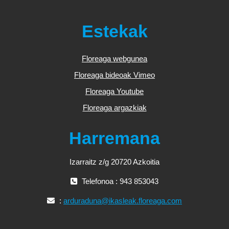
Estekak
Floreaga webgunea
Floreaga bideoak Vimeo
Floreaga Youtube
Floreaga argazkiak
Harremana
Izarraitz z/g 20720 Azkoitia
Telefonoa : 943 853043
:
arduraduna@ikasleak.floreaga.com