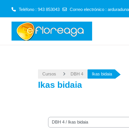
Teléfono : 943 853043
Correo electrónico :
arduraduna
Salta al contenido principal
Cursos
DBH 4
Ikas bidaia
Ikas bidaia
Categorías