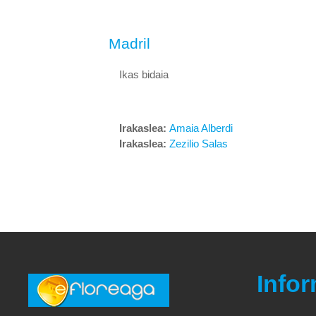
Madril
Ikas bidaia
Irakaslea:
Amaia Alberdi
Irakaslea:
Zezilio Salas
Info