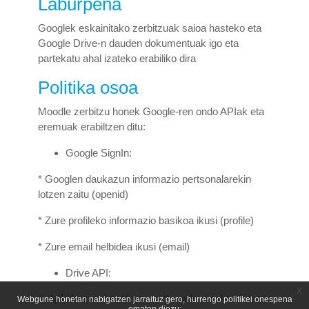
Laburpena
Googlek eskainitako zerbitzuak saioa hasteko eta
Google Drive-n dauden dokumentuak igo eta
partekatu ahal izateko erabiliko dira
Politika osoa
Moodle zerbitzu honek Google-ren ondo APIak eta
eremuak erabiltzen ditu:
Google SignIn:
* Googlen daukazun informazio pertsonalarekin
lotzen zaitu (openid)
* Zure profileko informazio basikoa ikusi (profile)
* Zure email helbidea ikusi (email)
Drive API:
x
* Aplikazio honekin sortu edo ireki dituzun Googl
Webgune honetan nabigatzen jarraituz gero, hurrengo politikei onespena