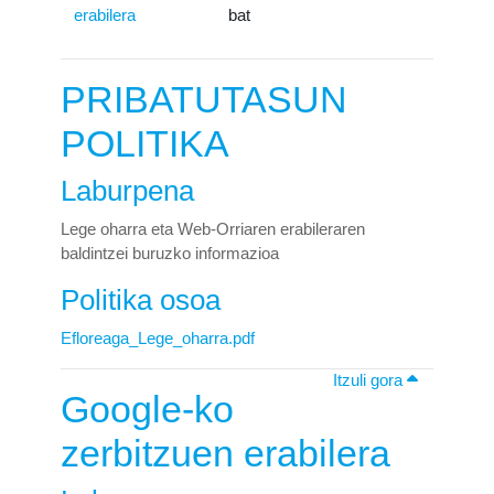
erabilera
bat
PRIBATUTASUN
POLITIKA
Laburpena
Lege oharra eta Web-Orriaren erabileraren
baldintzei buruzko informazioa
Politika osoa
Efloreaga_Lege_oharra.pdf
Itzuli gora
Google-ko
zerbitzuen erabilera